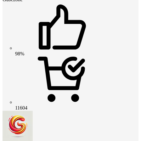
98%
11604