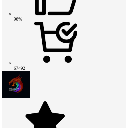
98%
67492