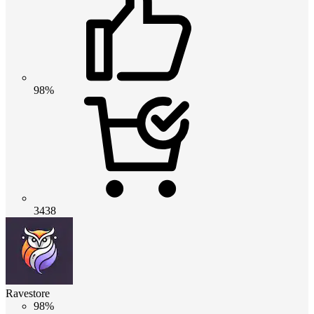
98%
3438
Ravestore
98%