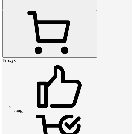
Froxys
98%