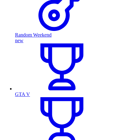
Random Weekend
new
GTA V