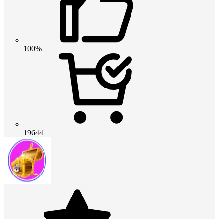
100%
19644