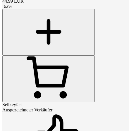
44.99
EUR
-
62
%
Sellkeyfast
Ausgezeichneter Verkäufer