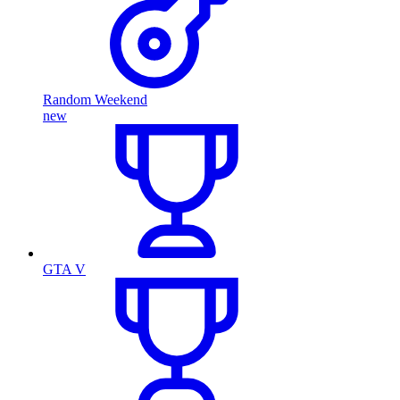
Random Weekend
new
GTA V