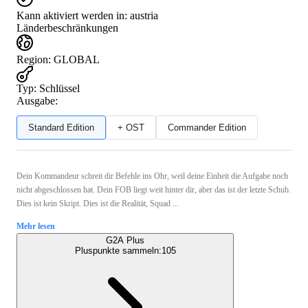
Kann aktiviert werden in:
austria
Länderbeschränkungen
Region
:
GLOBAL
Typ
:
Schlüssel
Ausgabe:
Standard Edition
+ OST
Commander Edition
Dein Kommandeur schreit dir Befehle ins Ohr, weil deine Einheit die Aufgabe noch
nicht abgeschlossen hat. Dein FOB liegt weit hinter dir, aber das ist der letzte Schub.
Dies ist kein Skript. Dies ist die Realität, Squad ...
Mehr lesen
G2A Plus
Pluspunkte sammeln:
105