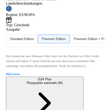
Länderbeschränkungen
Region
:
EUROPA
Typ
:
Geschenk
Ausgabe:
Standard Edition
Premium Edition
Premium Edition + Preor
Hier kommt das neue Weltraum-Video-Spiel von den Machern von Elder Scrolls:
Skyrim und Fallout 4! Spiele Starfield und reise durch eine wunderbare Welt
zukünftiger interstellarer Reisemöglichkeiten. Werde der Entdecker d ...
Mehr lesen
G2A Plus
Pluspunkte sammeln:
341