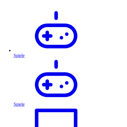
Spiele
Spiele