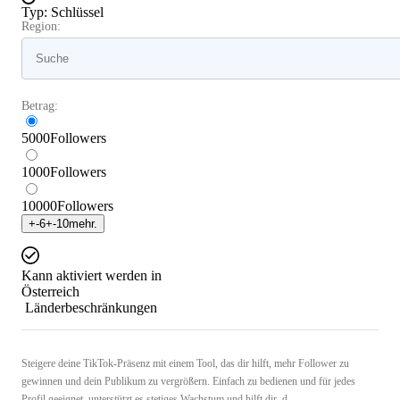
Typ
:
Schlüssel
Region:
Betrag:
5000
Followers
1000
Followers
10000
Followers
+
-6
+
-10
mehr.
Kann aktiviert werden in
Österreich
Länderbeschränkungen
Steigere deine TikTok-Präsenz mit einem Tool, das dir hilft, mehr Follower zu
gewinnen und dein Publikum zu vergrößern. Einfach zu bedienen und für jedes
Profil geeignet, unterstützt es stetiges Wachstum und hilft dir, d ...