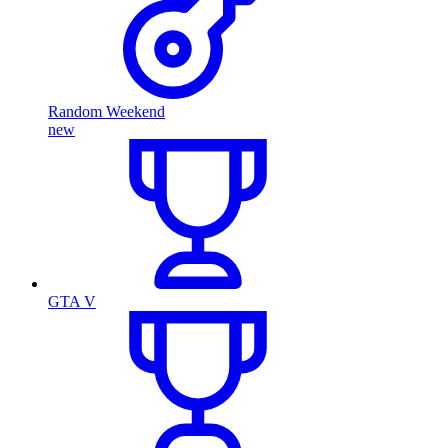
Random Weekend
new
GTA V