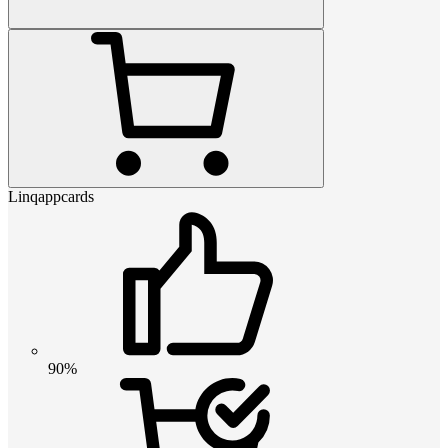
Linqappcards
90%