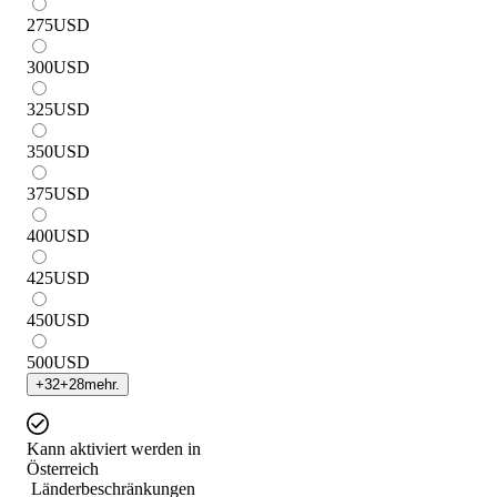
275
USD
300
USD
325
USD
350
USD
375
USD
400
USD
425
USD
450
USD
500
USD
+
32
+
28
mehr.
Kann aktiviert werden in
Österreich
Länderbeschränkungen