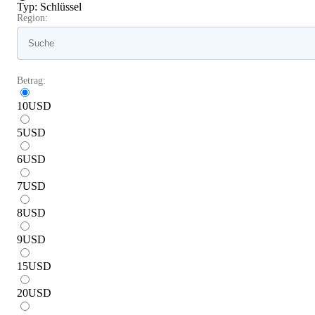
Typ
:
Schlüssel
Region:
Betrag:
10
USD
5
USD
6
USD
7
USD
8
USD
9
USD
15
USD
20
USD