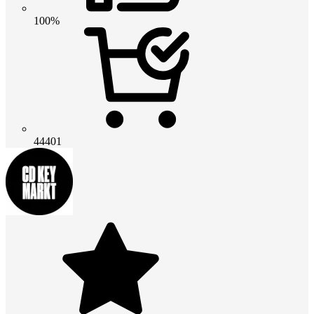
100%
44401