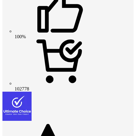
100%
102778