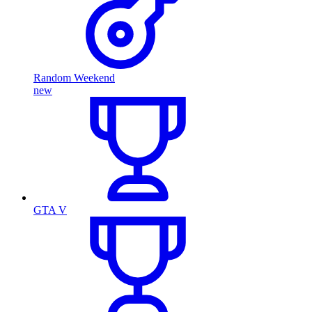
Random Weekend
new
GTA V