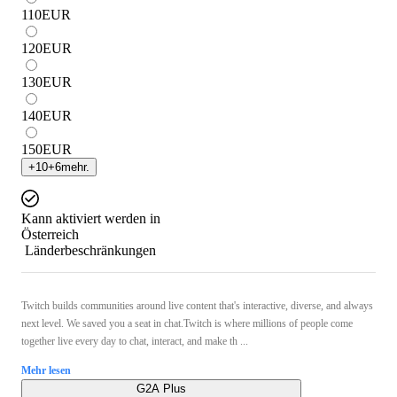
110
EUR
120
EUR
130
EUR
140
EUR
150
EUR
+
10
+
6
mehr.
Kann aktiviert werden in
Österreich
Länderbeschränkungen
Twitch builds communities around live content that's interactive, diverse, and always
next level. We saved you a seat in chat.Twitch is where millions of people come
together live every day to chat, interact, and make th ...
Mehr lesen
G2A Plus