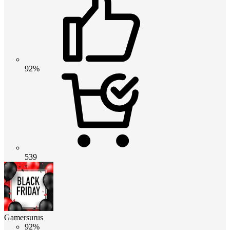
92%
539
Gamersurus
92%