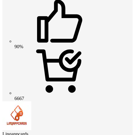
90%
6667
Linqappcards