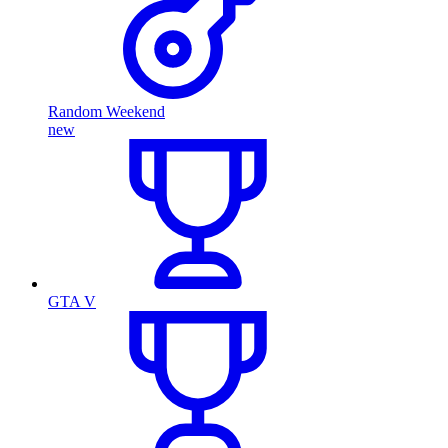
Random Weekend
new
GTA V