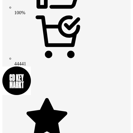
100%
44441