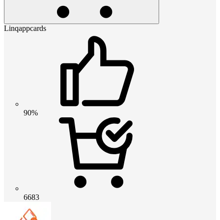
Linqappcards
90%
6683