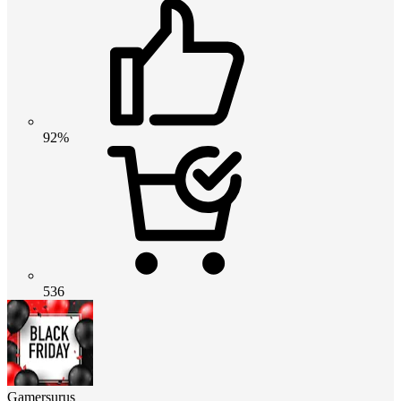
92%
536
Gamersurus