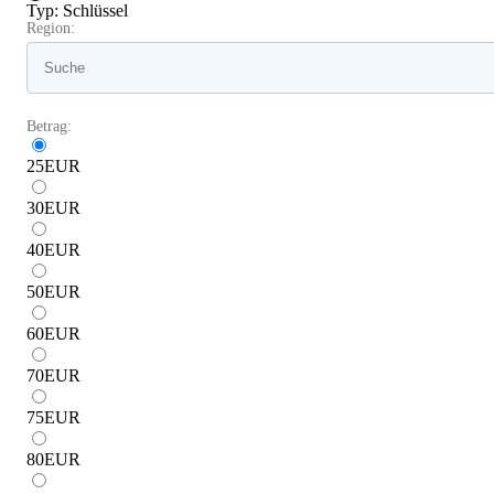
Typ
:
Schlüssel
Region:
Betrag:
25
EUR
30
EUR
40
EUR
50
EUR
60
EUR
70
EUR
75
EUR
80
EUR