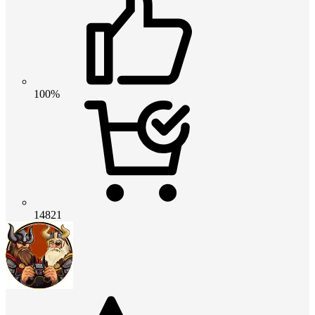
100%
14821