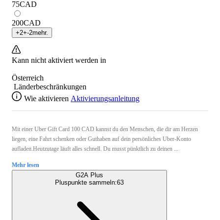
75
CAD
200
CAD
+
2
+
-2
mehr.
Kann nicht aktiviert werden in
Österreich
Länderbeschränkungen
Wie aktivieren
Aktivierungsanleitung
Mit einer Uber Gift Card 100 CAD kannst du den Menschen, die dir am Herzen
liegen, eine Fahrt schenken oder Guthaben auf dein persönliches Uber-Konto
aufladen.Heutzutage läuft alles schnell. Du musst pünktlich zu deinen ...
Mehr lesen
G2A Plus
Pluspunkte sammeln:
63