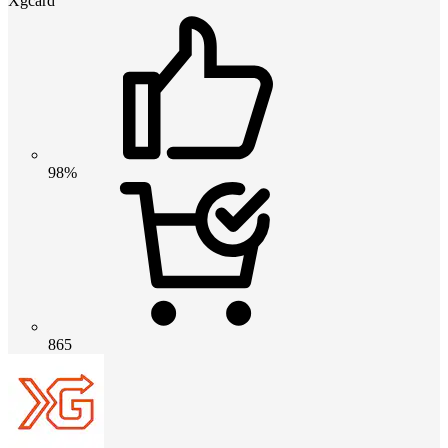
Xgcard
98%
865