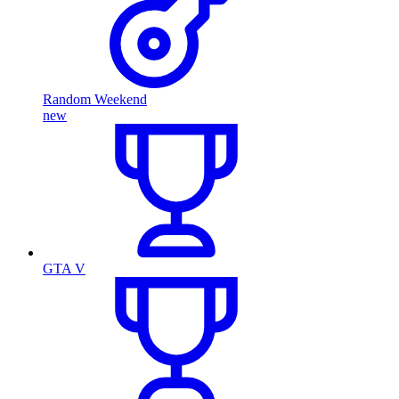
Random Weekend
new
GTA V