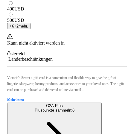
400
USD
500
USD
+
6
+
2
mehr.
Kann nicht aktiviert werden in
Österreich
Länderbeschränkungen
Victoria's Secret e-gift card is a convenient and flexible way to give the gift of
lingerie, sleepwear, beauty products, and accessories to your loved ones. The e-gift
card can be purchased and delivered online via email ...
Mehr lesen
G2A Plus
Pluspunkte sammeln:
8