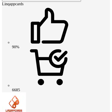
Linqappcards
90%
6685