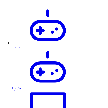
Spiele
Spiele