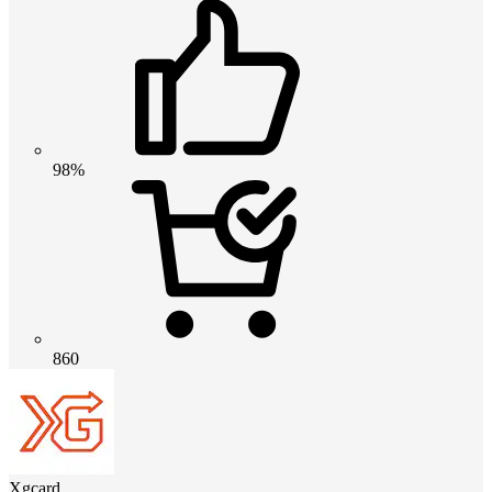
98%
860
Xgcard