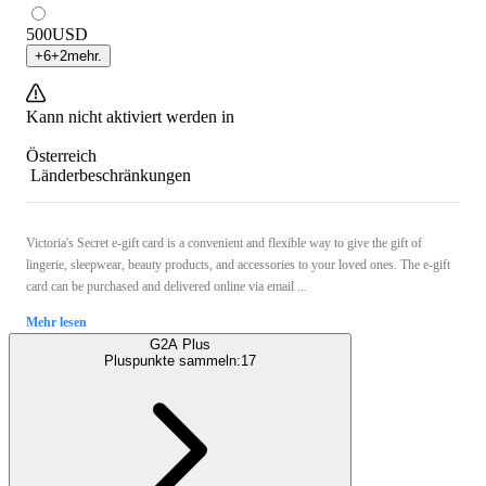
500
USD
+
6
+
2
mehr.
Kann nicht aktiviert werden in
Österreich
Länderbeschränkungen
Victoria's Secret e-gift card is a convenient and flexible way to give the gift of
lingerie, sleepwear, beauty products, and accessories to your loved ones. The e-gift
card can be purchased and delivered online via email ...
Mehr lesen
G2A Plus
Pluspunkte sammeln:
17