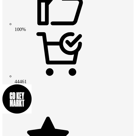
100%
44461