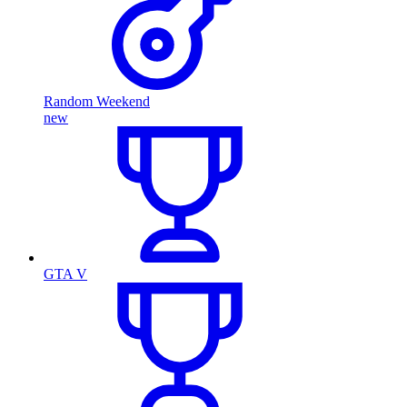
Random Weekend
new
GTA V