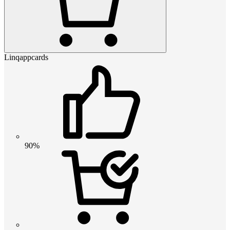
Linqappcards
90%