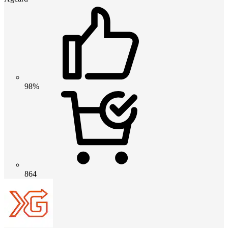
98%
864