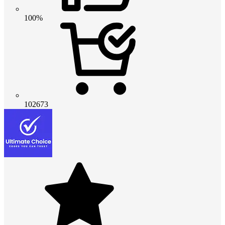
100%
102673