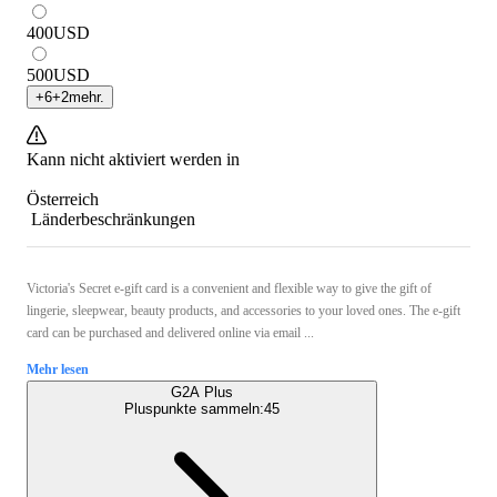
400
USD
500
USD
+
6
+
2
mehr.
Kann nicht aktiviert werden in
Österreich
Länderbeschränkungen
Victoria's Secret e-gift card is a convenient and flexible way to give the gift of
lingerie, sleepwear, beauty products, and accessories to your loved ones. The e-gift
card can be purchased and delivered online via email ...
Mehr lesen
G2A Plus
Pluspunkte sammeln:
45