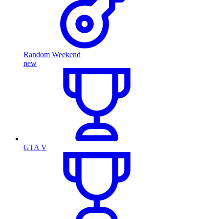
Random Weekend
new
GTA V