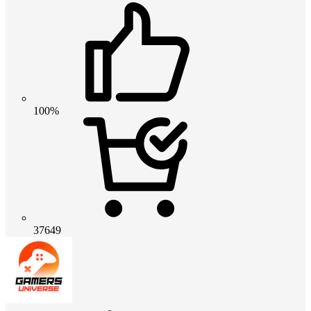
100%
37649