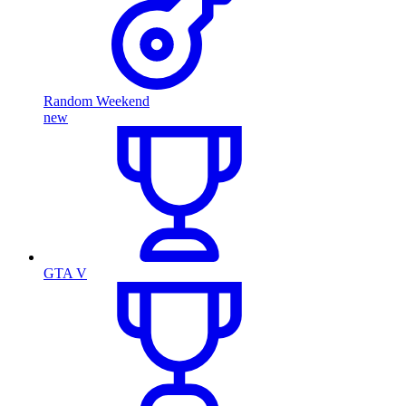
Random Weekend
new
GTA V