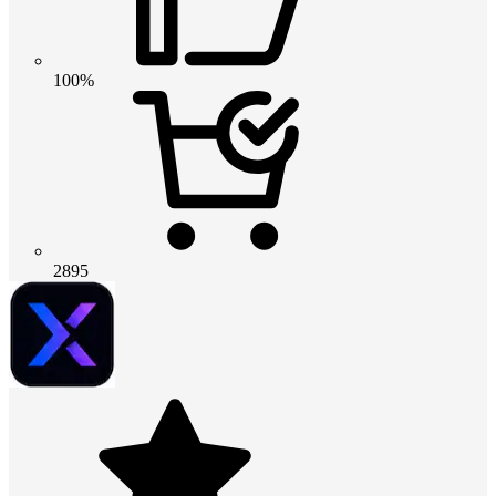
100%
2895