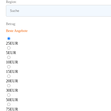
Region:
Betrag:
Beste Angebote
25
EUR
5
EUR
10
EUR
15
EUR
20
EUR
30
EUR
50
EUR
75
EUR