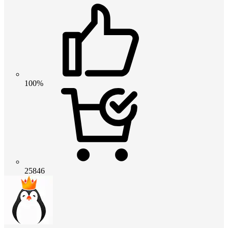
100%
25846