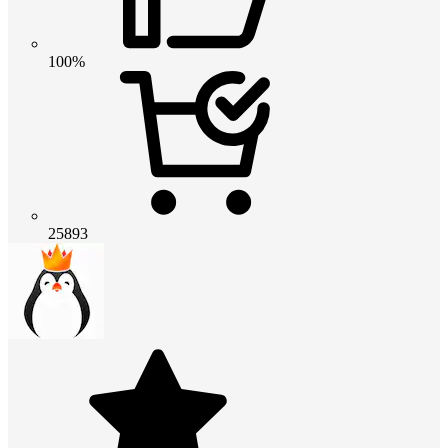
100%
25893