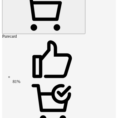
Purecard
81%