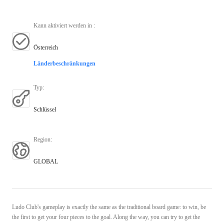
Kann aktiviert werden in
:
Österreich
Länderbeschränkungen
Typ
:
Schlüssel
Region
:
GLOBAL
Ludo Club's gameplay is exactly the same as the traditional board game: to win, be
the first to get your four pieces to the goal. Along the way, you can try to get the