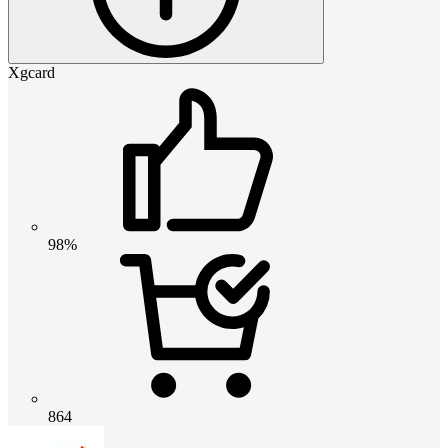
Xgcard
98%
864