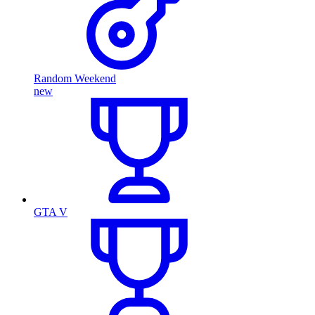
Random Weekend
new
GTA V