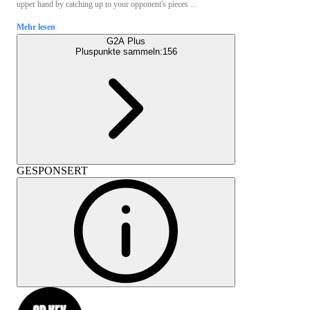
upper hand by catching up to your opponent's pieces ...
Mehr lesen
G2A Plus
Pluspunkte sammeln:
156
GESPONSERT