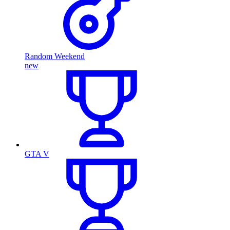
Random Weekend
new
GTA V