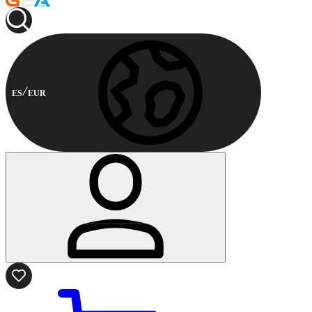
ES
EUR