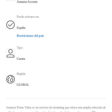
Amazon Account
Puede activarse en
:
España
Restricciones del país
Tipo
:
Cuenta
Región
:
GLOBAL
Amazon Prime Video es un servicio de streaming que ofrece una amplia selección de