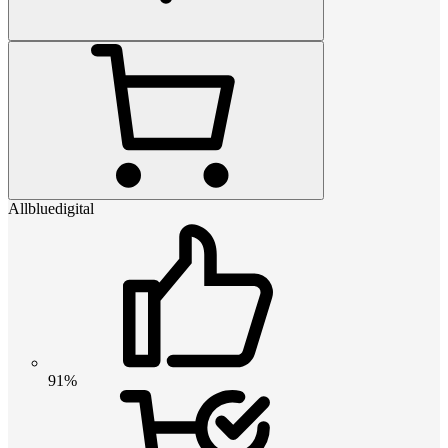
Allbluedigital
91%