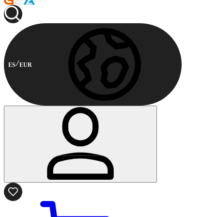
ES
EUR