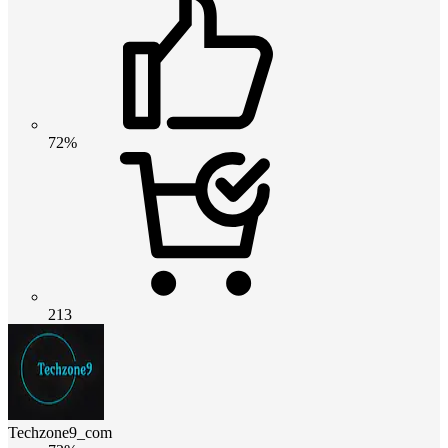
72%
213
Techzone9_com