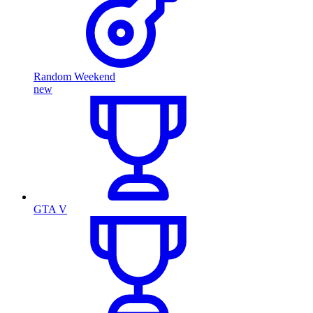
Random Weekend
new
GTA V