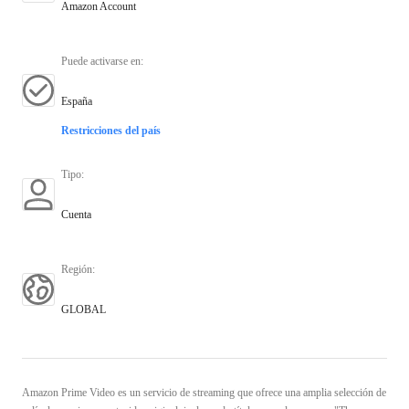
Amazon Account
Puede activarse en
:
España
Restricciones del país
Tipo
:
Cuenta
Región
:
GLOBAL
Amazon Prime Video es un servicio de streaming que ofrece una amplia selección de