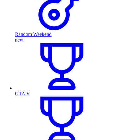
Random Weekend
new
GTA V