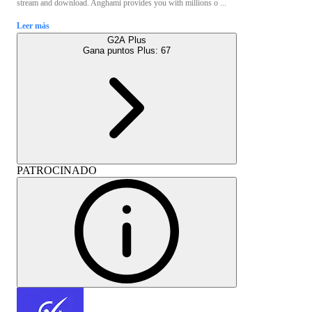
stream and download. Anghami provides you with millions o ...
Leer más
G2A Plus
Gana puntos Plus:
67
PATROCINADO