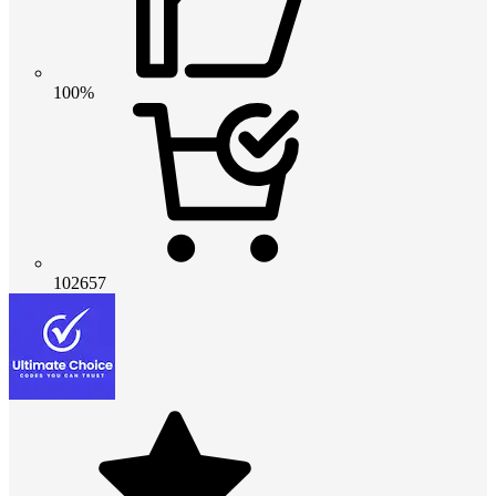
100%
102657