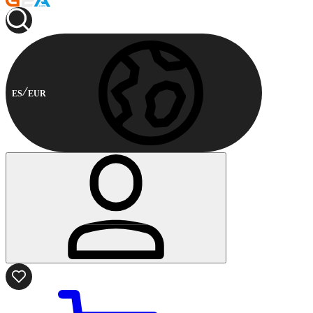
ES
EUR