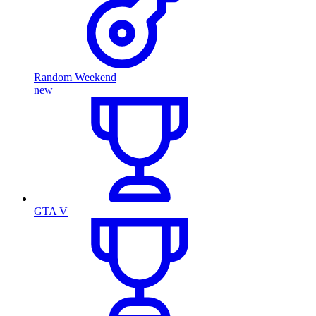
Random Weekend
new
GTA V