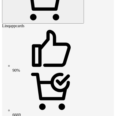
Linqappcards
90%
6669