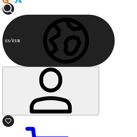
ES
EUR