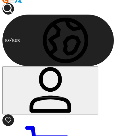
ES
EUR