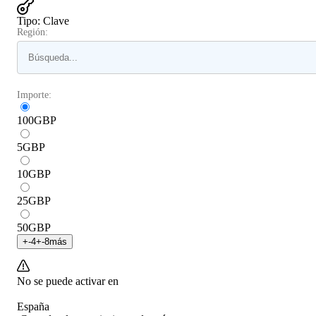
Tipo
:
Clave
Región:
Importe:
100
GBP
5
GBP
10
GBP
25
GBP
50
GBP
+
-4
+
-8
más
No se puede activar en
España