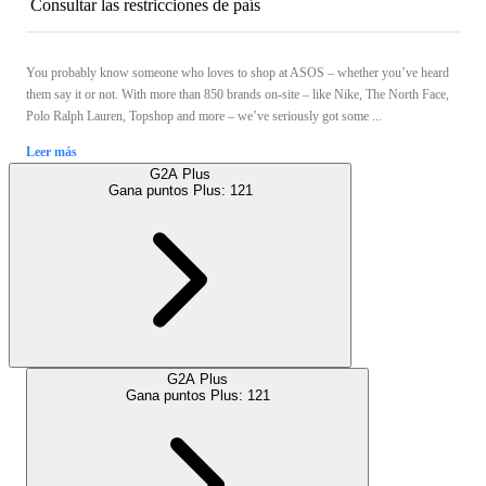
Consultar las restricciones de país
You probably know someone who loves to shop at ASOS – whether you’ve heard
them say it or not. With more than 850 brands on-site – like Nike, The North Face,
Polo Ralph Lauren, Topshop and more – we’ve seriously got some ...
Leer más
G2A Plus
Gana puntos Plus:
121
G2A Plus
Gana puntos Plus:
121