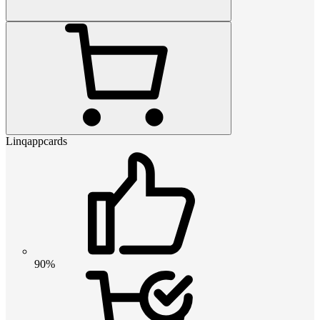
Linqappcards
90%