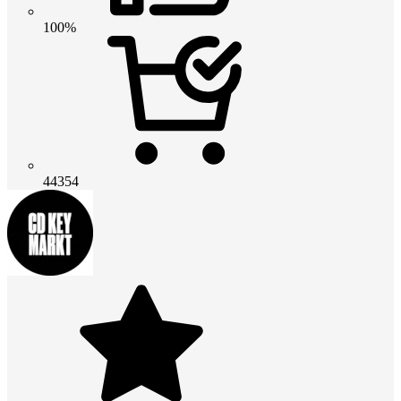
100%
44354