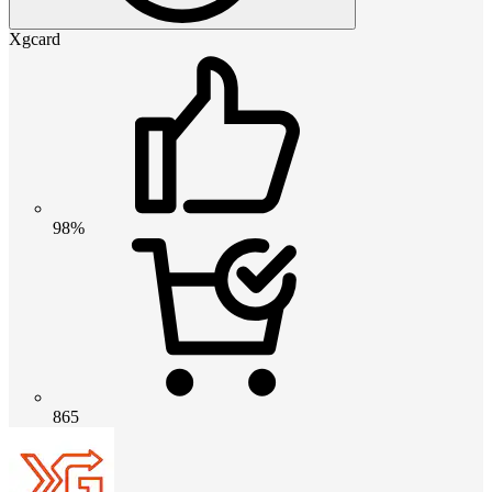
Xgcard
98%
865