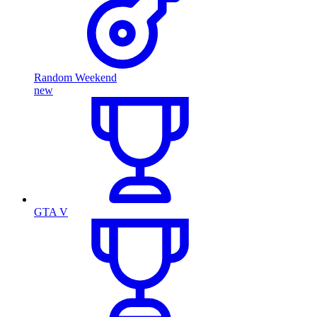
Random Weekend
new
GTA V