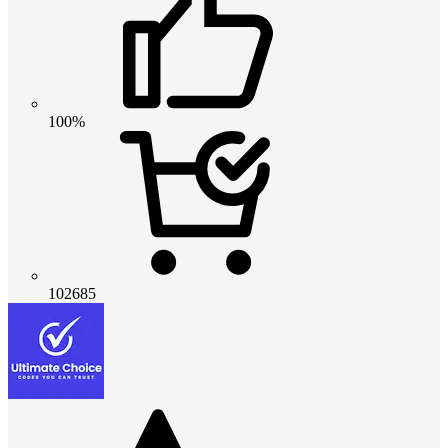
100%
102685