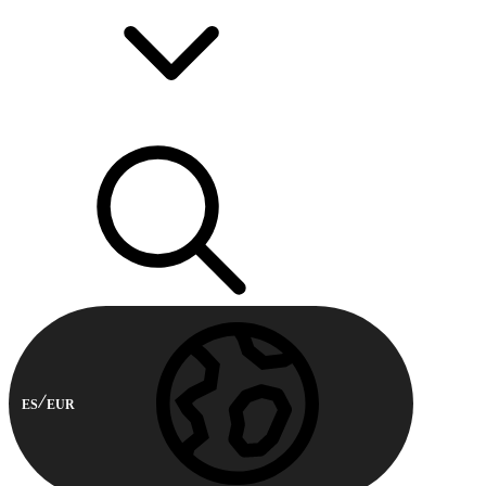
ES
EUR