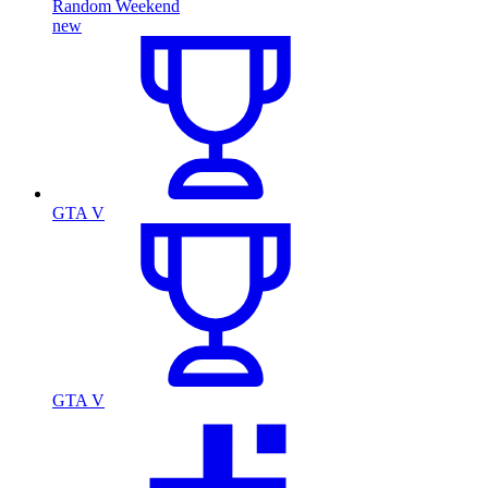
Random Weekend
new
GTA V
GTA V