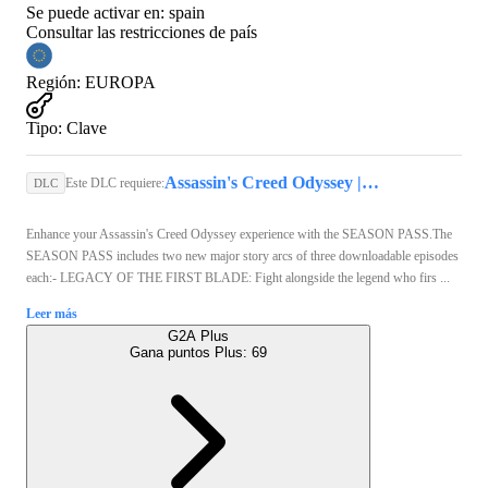
Se puede activar en:
spain
Consultar las restricciones de país
Región
:
EUROPA
Tipo
:
Clave
Assassin's Creed Odyssey | Standard Edition (Xbox One) - Xbox Live Account - GLOBAL
Este DLC requiere:
DLC
Enhance your Assassin's Creed Odyssey experience with the SEASON PASS.The
SEASON PASS includes two new major story arcs of three downloadable episodes
each:- LEGACY OF THE FIRST BLADE: Fight alongside the legend who firs ...
Leer más
G2A Plus
Gana puntos Plus:
69