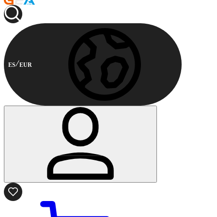
ES
EUR