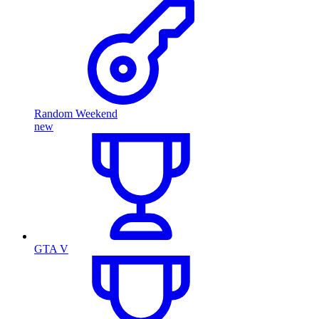
Random Weekend
new
GTA V