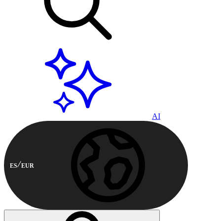
AI
ES
EUR