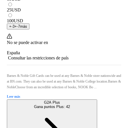
25
USD
100
USD
+
-3
+
-7
más
No se puede activar en
España
Consultar las restricciones de país
Barnes & Noble Gift Cards can be used at any Barnes & Noble store nationwide and
at BN.com. They can also be used at any Barnes & Noble College location.Barnes &
NobleChoose from an incredible selection of books, NOOK Bo ...
Leer más
G2A Plus
Gana puntos Plus:
42