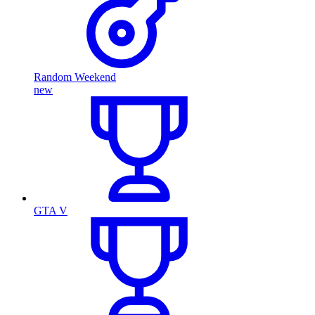
Random Weekend
new
GTA V