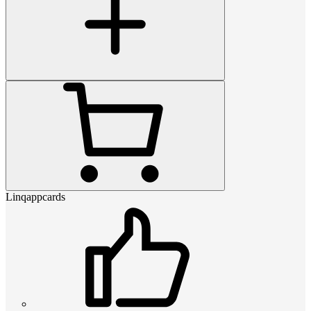
Linqappcards