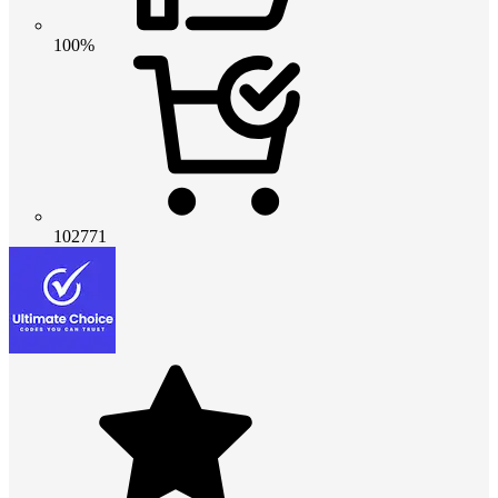
100%
102771