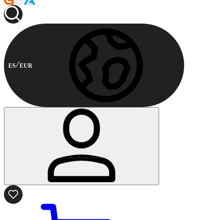
ES
EUR