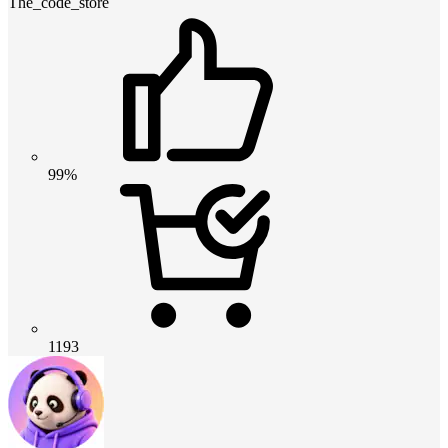
The_code_store
99%
1193