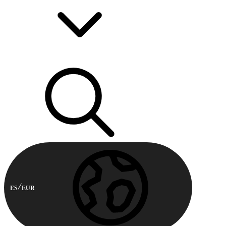
ES
EUR