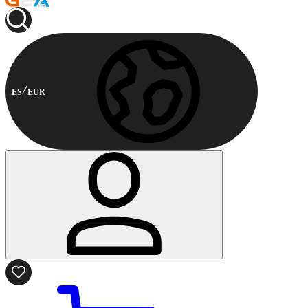
ES
EUR