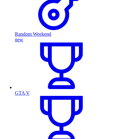
Random Weekend
new
GTA V