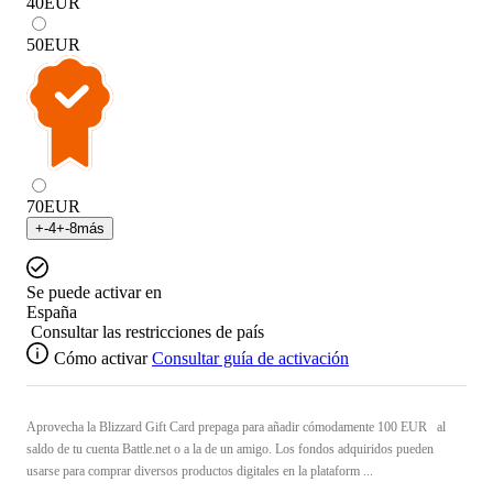
40
EUR
50
EUR
70
EUR
+
-4
+
-8
más
Se puede activar en
España
Consultar las restricciones de país
Cómo activar
Consultar guía de activación
Aprovecha la Blizzard Gift Card prepaga para añadir cómodamente 100 EUR al
saldo de tu cuenta Battle.net o a la de un amigo. Los fondos adquiridos pueden
usarse para comprar diversos productos digitales en la plataform ...