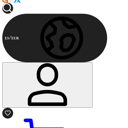
ES
EUR