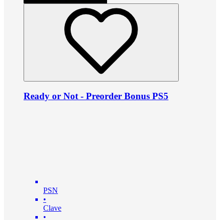
Ready or Not - Preorder Bonus PS5
PSN
•
Clave
•