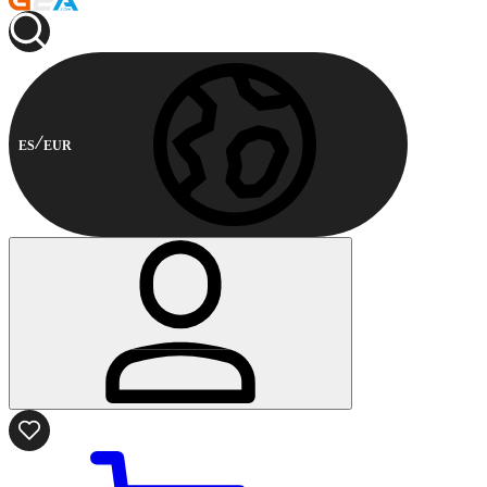
ES
EUR