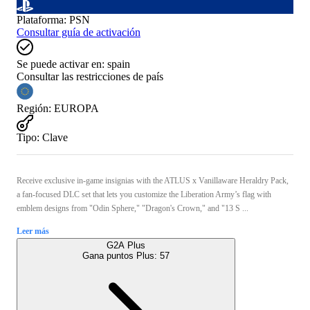
Plataforma
:
PSN
Consultar guía de activación
Se puede activar en:
spain
Consultar las restricciones de país
Región
:
EUROPA
Tipo
:
Clave
Receive exclusive in-game insignias with the ATLUS x Vanillaware Heraldry Pack,
a fan-focused DLC set that lets you customize the Liberation Army’s flag with
emblem designs from "Odin Sphere," "Dragon's Crown," and "13 S ...
Leer más
G2A Plus
Gana puntos Plus:
57