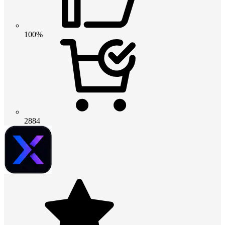
100%
2884