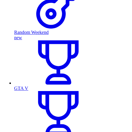
Random Weekend
new
GTA V