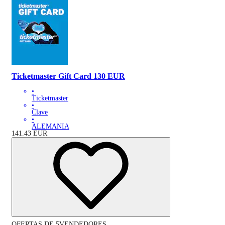
Ticketmaster Gift Card 130 EUR
•
Ticketmaster
•
Clave
•
ALEMANIA
141.43
EUR
OFERTAS DE 5VENDEDORES