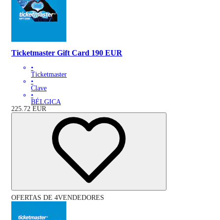
Ticketmaster Gift Card 190 EUR
•
Ticketmaster
•
Clave
•
BÉLGICA
225.72
EUR
OFERTAS DE 4VENDEDORES