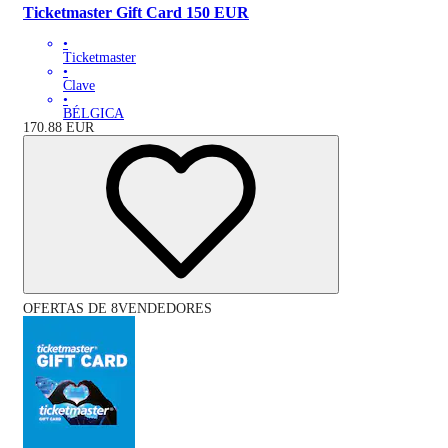
Ticketmaster Gift Card 150 EUR
•
Ticketmaster
•
Clave
•
BÉLGICA
170.88
EUR
OFERTAS DE 8VENDEDORES