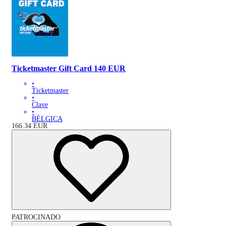
Ticketmaster Gift Card 140 EUR
•
Ticketmaster
•
Clave
•
BÉLGICA
166.34
EUR
PATROCINADO