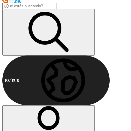
ES
EUR