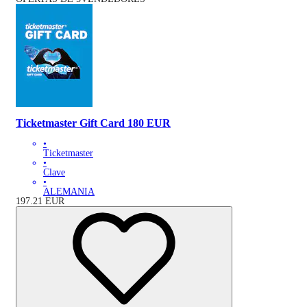
Ticketmaster Gift Card 180 EUR
•
Ticketmaster
•
Clave
•
ALEMANIA
197.21
EUR