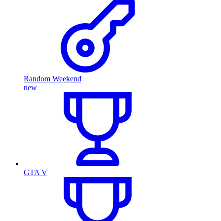
Random Weekend
new
GTA V