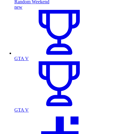
Random Weekend
new
GTA V
GTA V