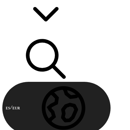
ES
EUR