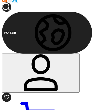
ES
EUR