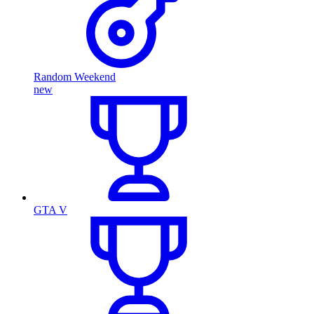
Random Weekend
new
GTA V