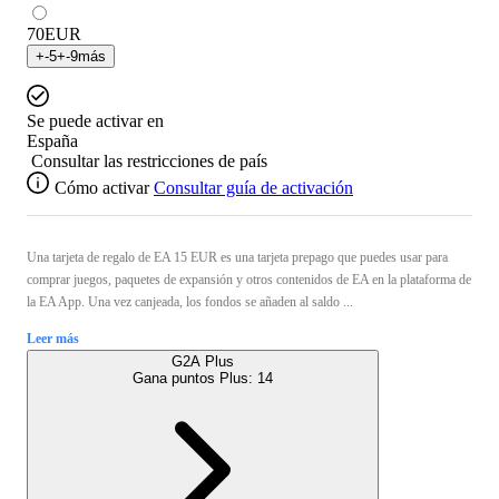
70
EUR
+
-5
+
-9
más
Se puede activar en
España
Consultar las restricciones de país
Cómo activar
Consultar guía de activación
Una tarjeta de regalo de EA 15 EUR es una tarjeta prepago que puedes usar para
comprar juegos, paquetes de expansión y otros contenidos de EA en la plataforma de
la EA App. Una vez canjeada, los fondos se añaden al saldo ...
Leer más
G2A Plus
Gana puntos Plus:
14