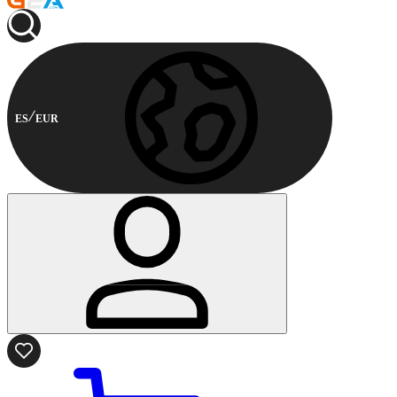
ES
EUR