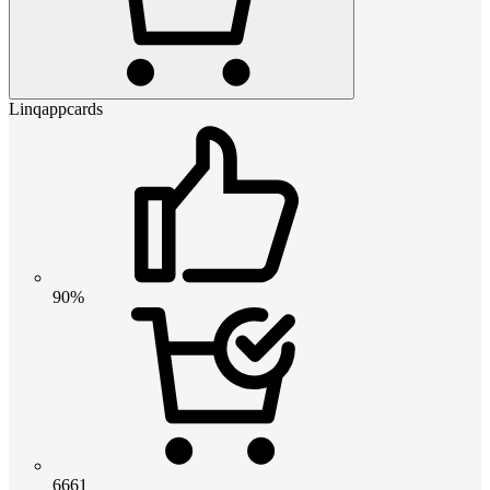
Linqappcards
90%
6661