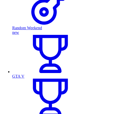
Random Weekend
new
GTA V