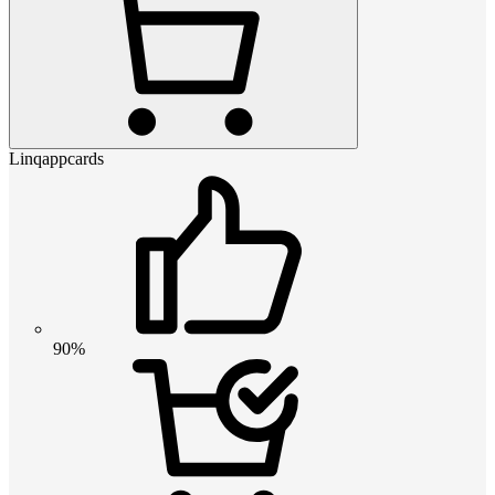
Linqappcards
90%