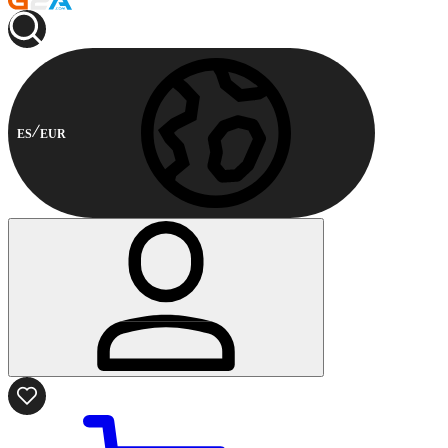
ES
EUR