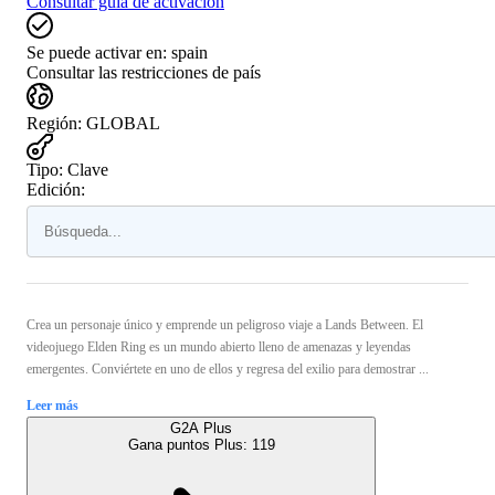
Consultar guía de activación
Se puede activar en:
spain
Consultar las restricciones de país
Región
:
GLOBAL
Tipo
:
Clave
Edición:
Crea un personaje único y emprende un peligroso viaje a Lands Between. El
videojuego Elden Ring es un mundo abierto lleno de amenazas y leyendas
emergentes. Conviértete en uno de ellos y regresa del exilio para demostrar ...
Leer más
G2A Plus
Gana puntos Plus:
119