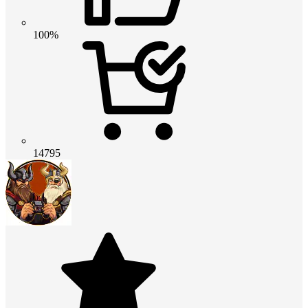
100%
14795