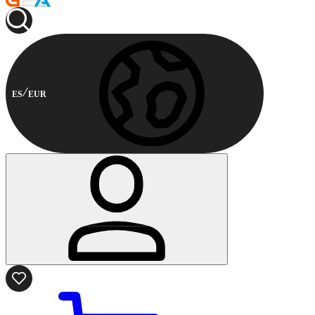
ES
EUR