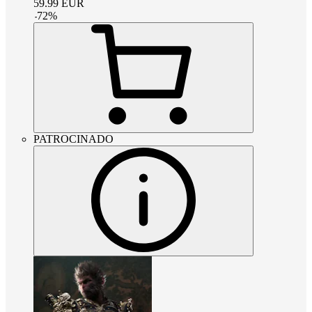
59.99
EUR
-
72
%
PATROCINADO