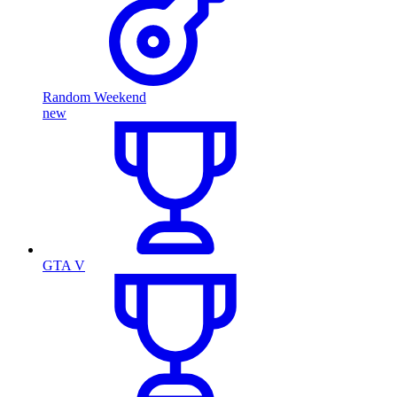
Random Weekend
new
GTA V