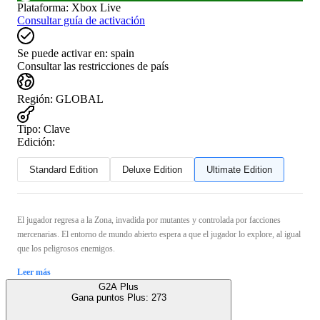
Plataforma
:
Xbox Live
Consultar guía de activación
Se puede activar en:
spain
Consultar las restricciones de país
Región
:
GLOBAL
Tipo
:
Clave
Edición:
Standard Edition
Deluxe Edition
Ultimate Edition
El jugador regresa a la Zona, invadida por mutantes y controlada por facciones
mercenarias. El entorno de mundo abierto espera a que el jugador lo explore, al igual
que los peligrosos enemigos.
Leer más
G2A Plus
Gana puntos Plus:
273