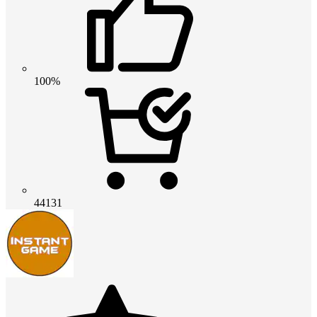
100%
44131