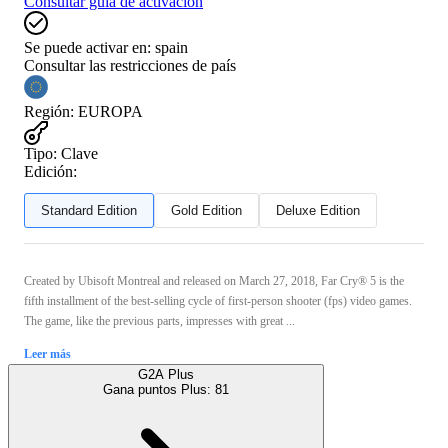
Consultar guía de activación
Se puede activar en:
spain
Consultar las restricciones de país
Región
:
EUROPA
Tipo
:
Clave
Edición:
Standard Edition
Gold Edition
Deluxe Edition
Created by Ubisoft Montreal and released on March 27, 2018, Far Cry® 5 is the
fifth installment of the best-selling cycle of first-person shooter (fps) video games.
The game, like the previous parts, impresses with great ...
Leer más
G2A Plus
Gana puntos Plus:
81