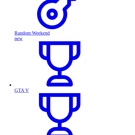
Random Weekend
new
GTA V