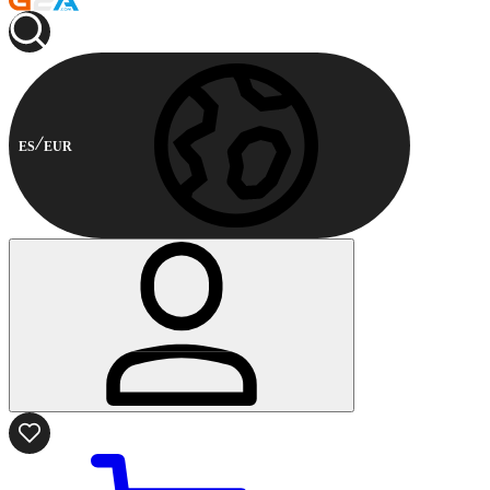
ES
EUR