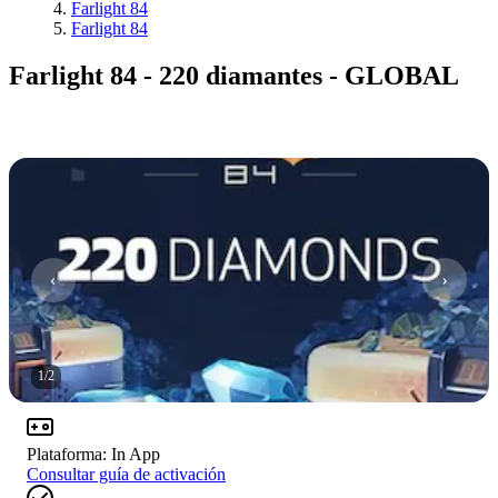
Farlight 84
Farlight 84
Farlight 84 - 220 diamantes - GLOBAL
1
/
2
Plataforma
:
In App
Consultar guía de activación