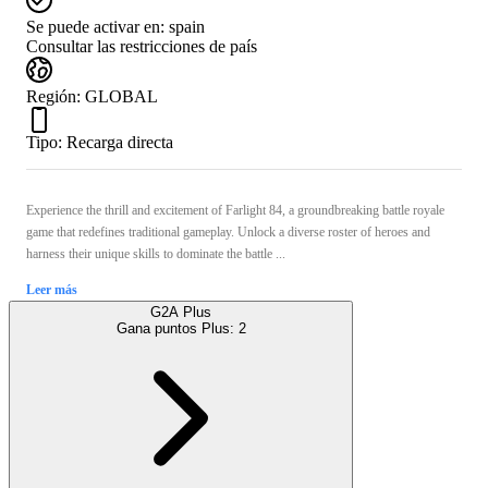
Se puede activar en:
spain
Consultar las restricciones de país
Región
:
GLOBAL
Tipo
:
Recarga directa
Experience the thrill and excitement of Farlight 84, a groundbreaking battle royale
game that redefines traditional gameplay. Unlock a diverse roster of heroes and
harness their unique skills to dominate the battle ...
Leer más
G2A Plus
Gana puntos Plus:
2