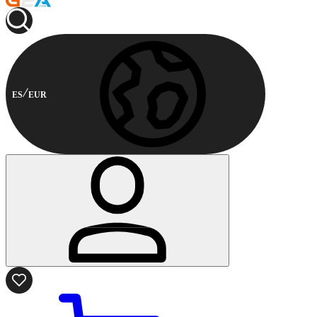
ES
EUR