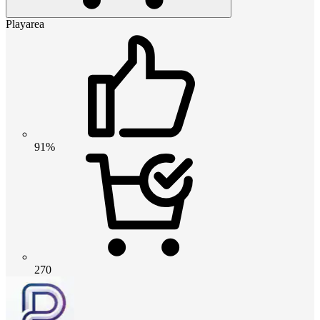
Playarea
91%
270