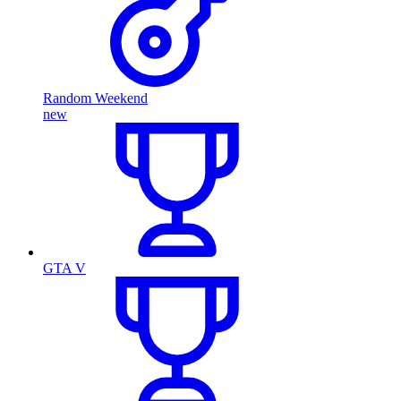
Random Weekend
new
GTA V