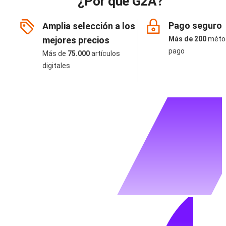
¿Por qué G2A?
Pago seguro
Amplia selección a los
mejores precios
Más de 200
méto
pago
Más de
75.000
artículos
digitales