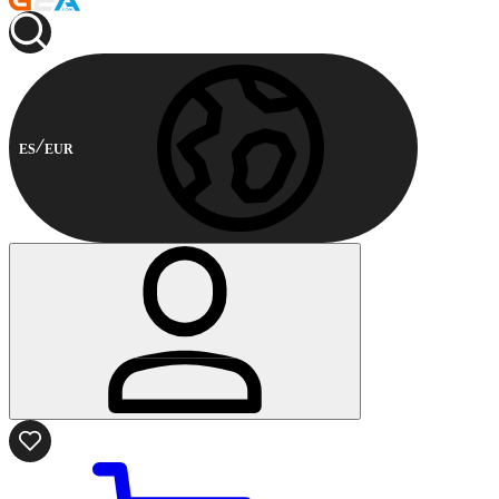
ES
EUR