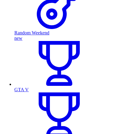
Random Weekend
new
GTA V