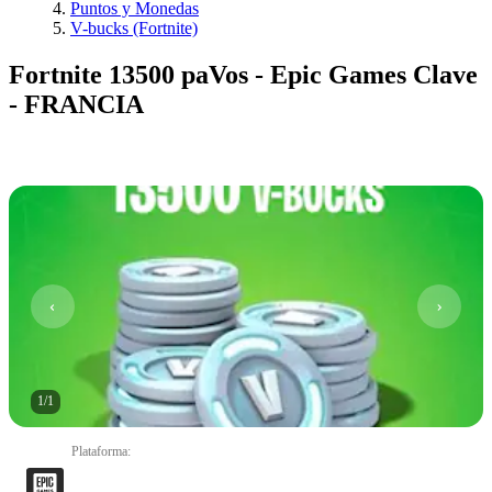
Puntos y Monedas
V-bucks (Fortnite)
Fortnite 13500 paVos - Epic Games Clave
- FRANCIA
1
/
1
Plataforma
: