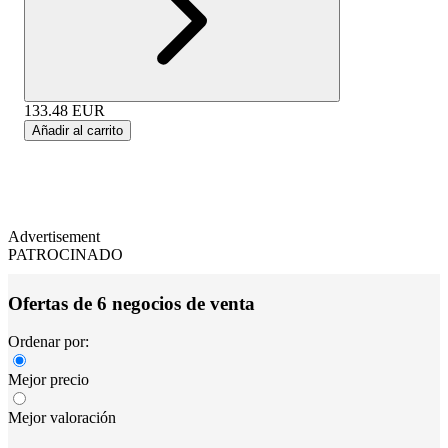
133.48
EUR
Añadir al carrito
Advertisement
PATROCINADO
Ofertas de 6 negocios de venta
Ordenar por:
Mejor precio
Mejor valoración