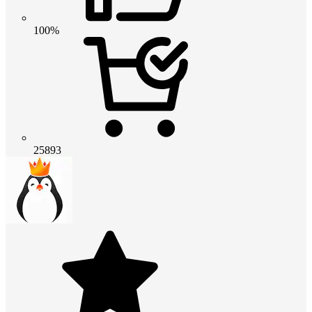
100%
25893