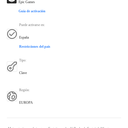
Epic Games
Guía de activación
Puede activarse en
:
España
Restricciones del país
Tipo
:
Clave
Región
:
EUROPA