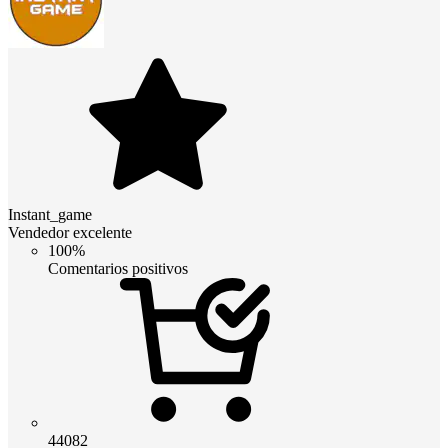
Instant_game
Vendedor excelente
100%
Comentarios positivos
44082