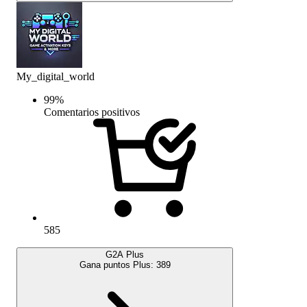
My_digital_world
99
%
Comentarios positivos
585
G2A Plus
Gana puntos Plus:
389