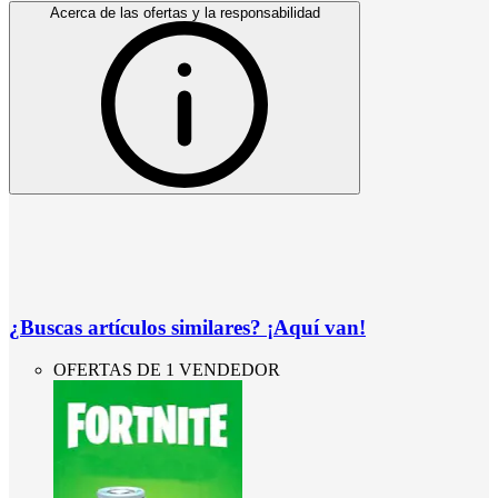
Acerca de las ofertas y la responsabilidad
¿Buscas artículos similares? ¡Aquí van!
OFERTAS DE 1 VENDEDOR