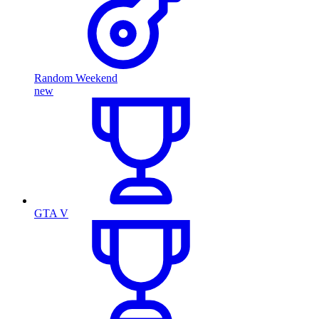
Random Weekend
new
GTA V