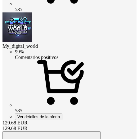
585
My_digital_world
99%
Comentarios positivos
585
Ver detalles de la oferta
129.68
EUR
129.68
EUR