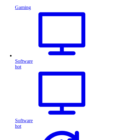
Gaming
Software
hot
Software
hot