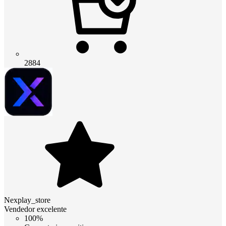
2884
Nexplay_store
Vendedor excelente
100%