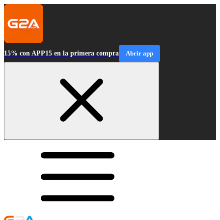
15% con APP15 en la primera compra
Abrir app