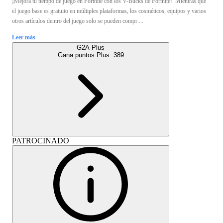
¡Mejora tu tiempo de juego en Fortnite con los V-Bucks de Fortnite! Mientras que
el juego base es gratuito en múltiples plataformas, los cosméticos, equipos y varios
otros artículos dentro del juego solo se pueden compr ...
Leer más
G2A Plus
Gana puntos Plus:
389
PATROCINADO