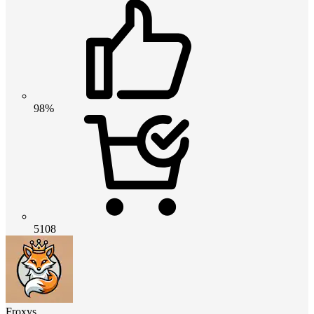
98%
5108
Froxys