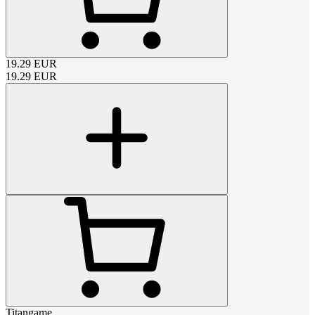
19.29
EUR
19.29
EUR
Titangame