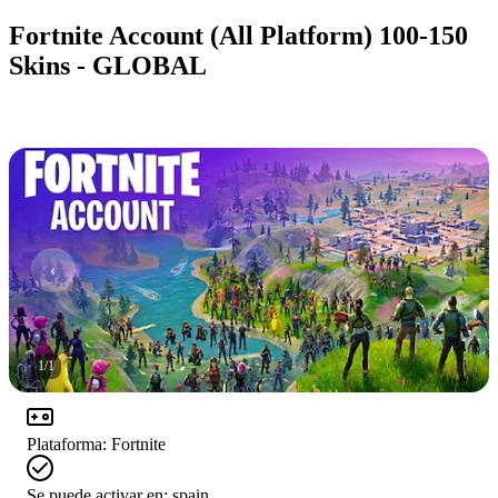
Fortnite Account (All Platform) 100-150
Skins - GLOBAL
1
/
1
Plataforma
:
Fortnite
Se puede activar en:
spain