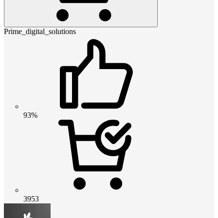
Prime_digital_solutions
93%
3953