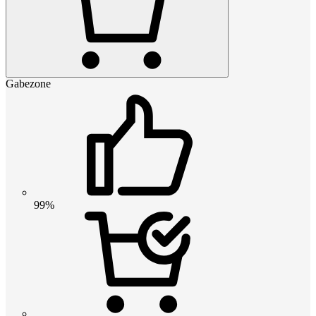
Gabezone
99%