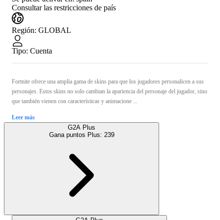
Consultar las restricciones de país
Región
:
GLOBAL
Tipo
:
Cuenta
Fortnite ofrece una amplia gama de skins para que los jugadores personalicen a sus
personajes. Estos skins no solo cambian la apariencia del personaje del jugador, sino
que también vienen con características y animacione ...
Leer más
G2A Plus
Gana puntos Plus:
239