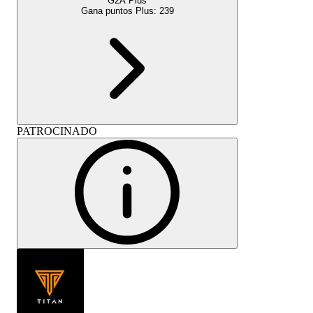
G2A Plus
Gana puntos Plus:
239
PATROCINADO