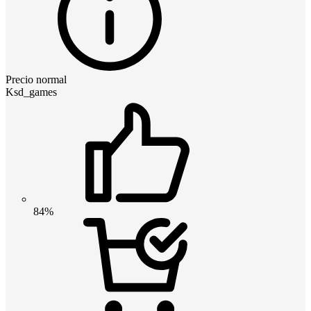
Precio normal
Ksd_games
84%