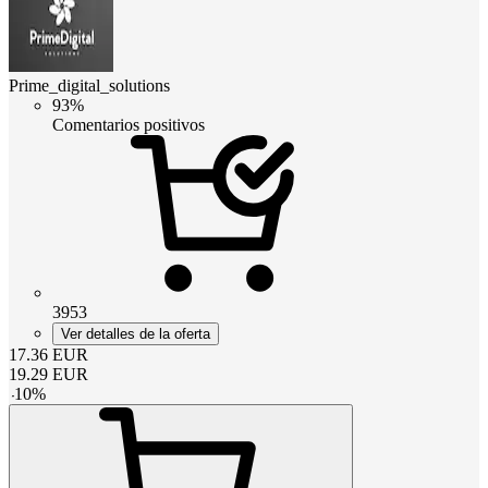
Prime_digital_solutions
93%
Comentarios positivos
3953
Ver detalles de la oferta
17.36
EUR
19.29
EUR
-
10
%