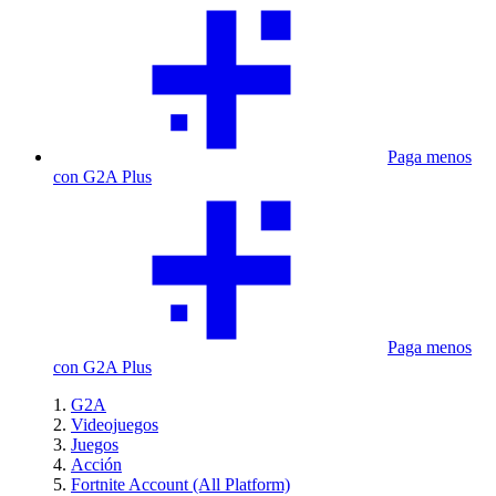
Paga menos
con G2A Plus
Paga menos
con G2A Plus
G2A
Videojuegos
Juegos
Acción
Fortnite Account (All Platform)