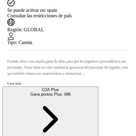
Se puede activar en:
spain
Consultar las restricciones de país
Región
:
GLOBAL
Tipo
:
Cuenta
Fortnite ofrece una amplia gama de skins para que los jugadores personalicen a sus
personajes. Estos skins no solo cambian la apariencia del personaje del jugador, sino
que también vienen con características y animacione ...
Leer más
G2A Plus
Gana puntos Plus:
686