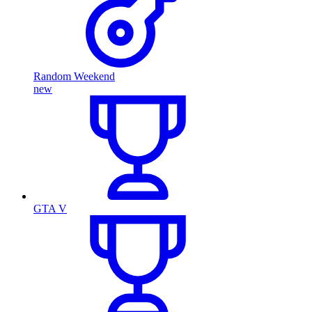
Random Weekend
new
GTA V