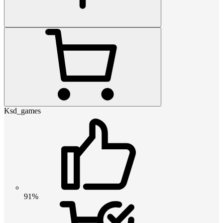
Ksd_games
91%