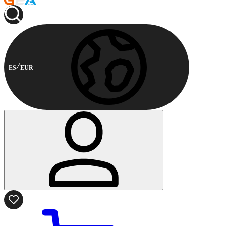
ES
EUR