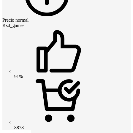
Precio normal
Ksd_games
91%
8878