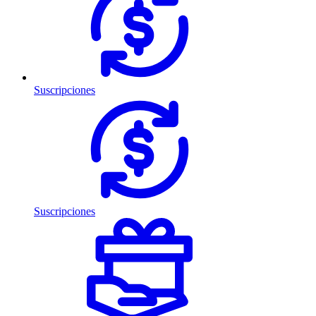
Suscripciones
Suscripciones