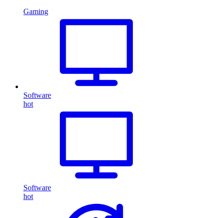
Gaming
Software
hot
Software
hot