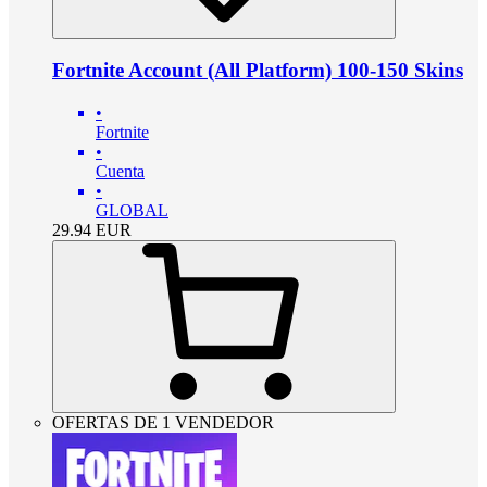
Fortnite Account (All Platform) 100-150 Skins
•
Fortnite
•
Cuenta
•
GLOBAL
29.94
EUR
OFERTAS DE 1 VENDEDOR