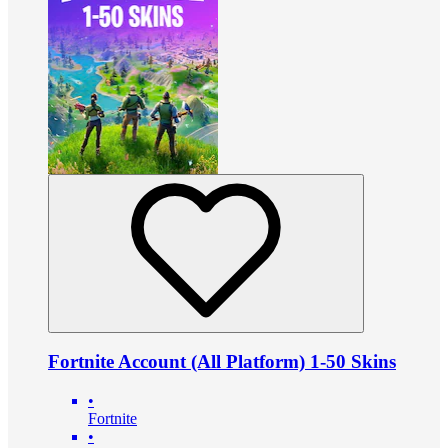
Fortnite Account (All Platform) 1-50 Skins
•
Fortnite
•