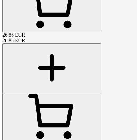
26.85
EUR
26.85
EUR