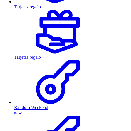
Tarjetas regalo
Tarjetas regalo
Random Weekend
new