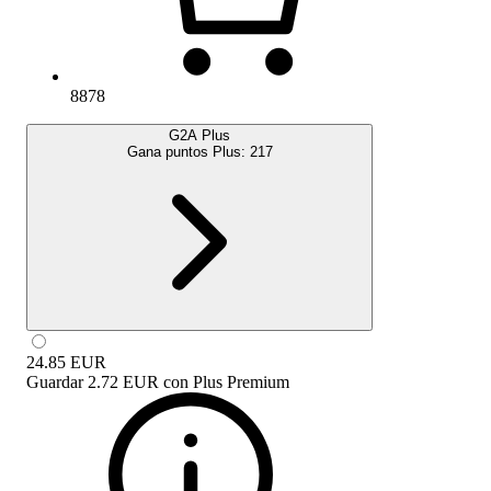
8878
G2A Plus
Gana puntos Plus:
217
24.85
EUR
Guardar
2.72 EUR
con
Plus Premium