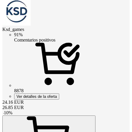
Ksd_games
91%
Comentarios positivos
8878
Ver detalles de la oferta
24.16
EUR
26.85
EUR
-
10
%