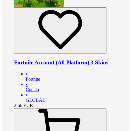
Fortnite Account (All Platform) 3 Skins
•
Fortnite
•
Cuenta
•
GLOBAL
2.66
EUR