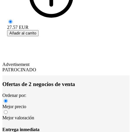
27.57
EUR
Añadir al carrito
Advertisement
PATROCINADO
Ofertas de 2 negocios de venta
Ordenar por:
Mejor precio
Mejor valoración
Entrega inmediata