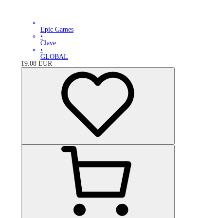
Epic Games
•
Clave
•
GLOBAL
19.08
EUR