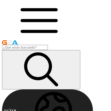
ES
EUR