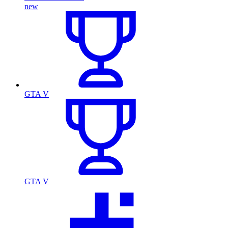
new
GTA V
GTA V