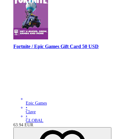
Fortnite / Epic Games Gift Card 50 USD
Epic Games
•
Clave
•
GLOBAL
63.94
EUR