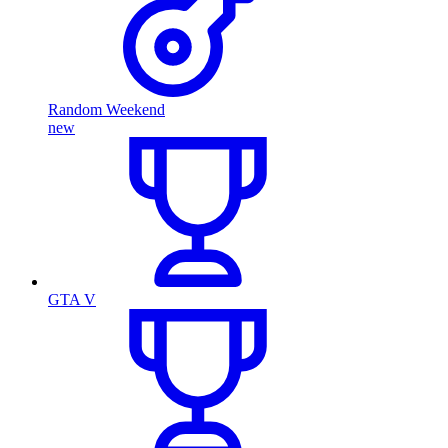
Random Weekend
new
GTA V