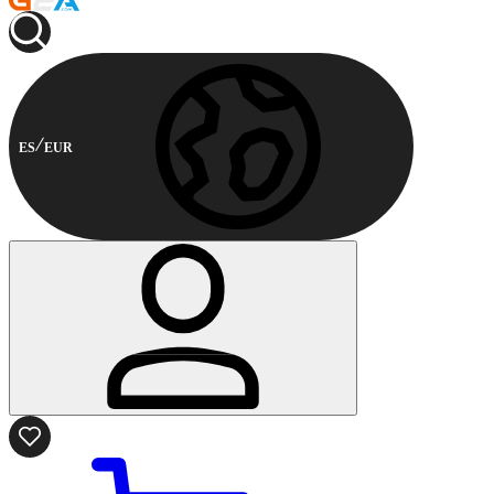
ES
EUR