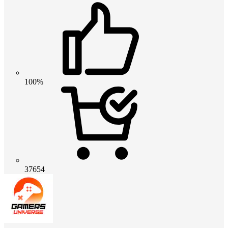
100%
37654