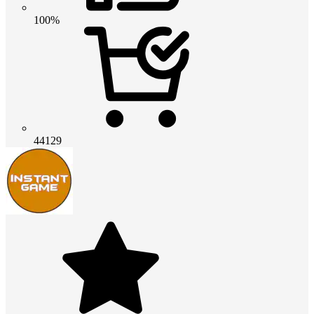
100%
44129