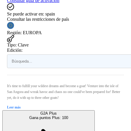
Consultar guía de activación
Se puede activar en:
spain
Consultar las restricciones de país
Región
:
EUROPA
Tipo
:
Clave
Edición:
It's time to fulfill your wildest dreams and become a goat! Venture into the isle of
San Angora and wreak havoc and chaos no one could've been prepared for! Better
yet, do it with up to three other goats!
Leer más
G2A Plus
Gana puntos Plus:
100