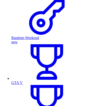
Random Weekend
new
GTA V