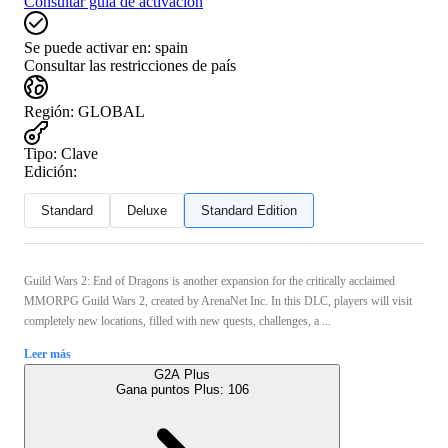
Consultar guía de activación
Se puede activar en:
spain
Consultar las restricciones de país
Región
:
GLOBAL
Tipo
:
Clave
Edición:
Standard
Deluxe
Standard Edition
Guild Wars 2: End of Dragons is another expansion for the critically acclaimed
MMORPG Guild Wars 2, created by ArenaNet Inc. In this DLC, players will visit
completely new locations, filled with new quests, challenges, a ...
Leer más
G2A Plus
Gana puntos Plus:
106