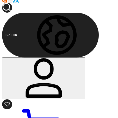
ES
EUR