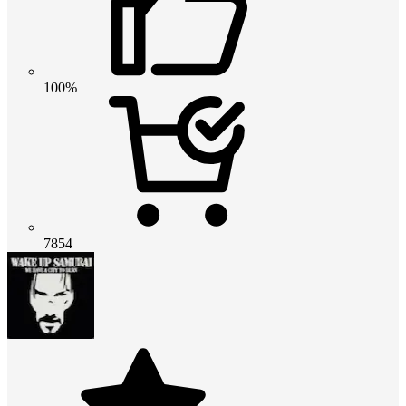
100%
7854