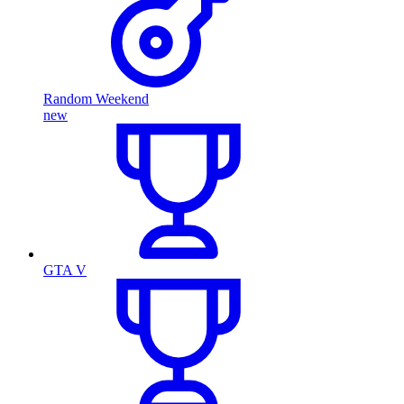
Random Weekend
new
GTA V