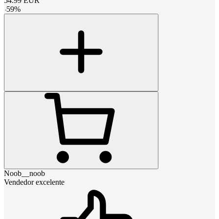
54.99
EUR
-
59
%
Noob__noob
Vendedor excelente